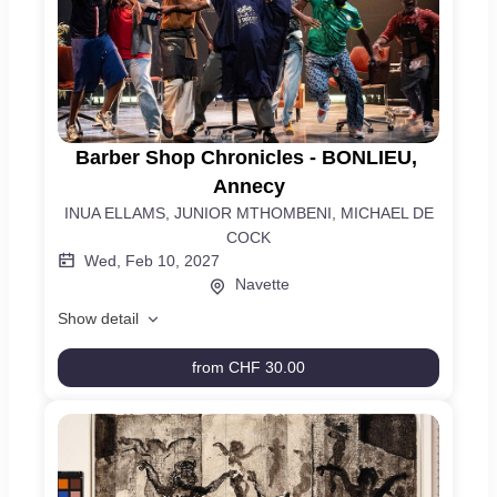
fonds
Barber Shop Chronicles - BONLIEU, 
Barber
Shop
Annecy
Chronicles
INUA ELLAMS, JUNIOR MTHOMBENI, MICHAEL DE
-
COCK
BONLIEU,
Wed, Feb 10, 2027
Annecy
Navette
Show detail
from
CHF 30.00
Barber
Shop
Chronicles
-
BONLIEU,
Annecy