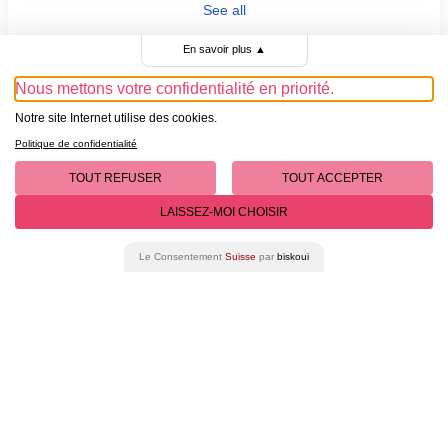
See all
En savoir plus
▲
Nous mettons votre confidentialité en priorité.
Notre site Internet utilise des cookies.
Politique de confidentialité
TOUT REFUSER
TOUT ACCEPTER
LAISSEZ-MOI CHOISIR
Le Consentement
Suisse
par
biskoui
Page
Français
Current
English
footer
Language
Created by SecuTix
Site Map