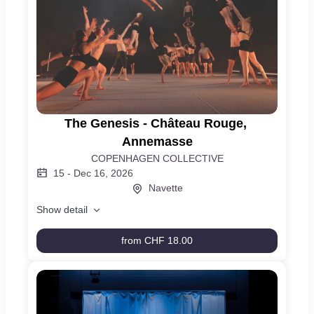
The
The Genesis - Château Rouge, 
Genesis
Annemasse
-
COPENHAGEN COLLECTIVE
Château
15
-
Dec 16, 2026
Rouge,
Navette
Annemasse
Show detail
from
CHF 18.00
The
Genesis
-
Château
Rouge,
Annemasse