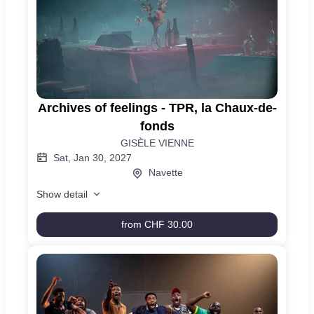
MAL,
Thonon
Archives
Archives of feelings - TPR, la Chaux-de-
of
fonds
feelings
GISÈLE VIENNE
-
Sat, Jan 30, 2027
TPR,
Navette
la
Chaux-
Show detail
de-
fonds
from
CHF 30.00
Archives
of
feelings
-
TPR,
la
Chaux-
de-