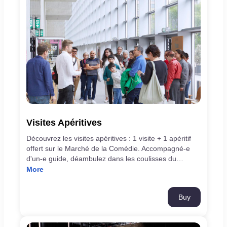
Visites Apéritives
Découvrez les visites apéritives : 1 visite + 1 apéritif
offert sur le Marché de la Comédie. Accompagné-e
d'un-e guide, déambulez dans les coulisses du
théâtre et découvrez son histoire et ses lieux inconnus
More
du grand public : les ateliers de peinture et de
couture, les studios de répétition et d’autres lieux qui
Buy
font la fabrique même du théâtre. À l'issue de la visite,
prolongez le moment autour d'un apéritif offert sur le
Marché de la Comédie. DURÉE environ 45 min +