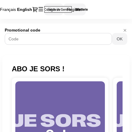
Dialog
Français
Current
English
Sign in
Register
Language
Comédie
Promotional code
de
OK
Genève
-
Online
ticket
sales
ABO JE SORS !