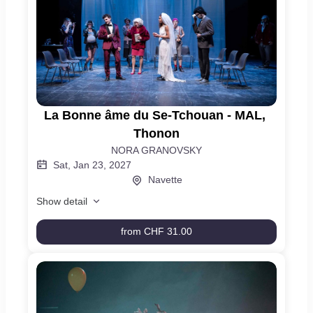
La
La Bonne âme du Se-Tchouan - MAL, 
Bonne
Thonon
âme
NORA GRANOVSKY
du
Sat, Jan 23, 2027
Se-
Navette
Tchouan
-
Show detail
MAL,
Thonon
from
CHF 31.00
La
Bonne
âme
du
Se-
Tchouan
-