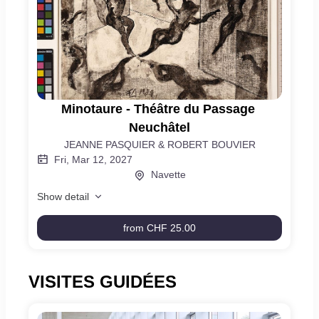
Minotaure
Minotaure - Théâtre du Passage 
-
Neuchâtel
Théâtre
JEANNE PASQUIER & ROBERT BOUVIER
du
Fri, Mar 12, 2027
Passage
Navette
Neuchâtel
Show detail
from
CHF 25.00
Minotaure
-
Théâtre
du
VISITES GUIDÉES
Passage
Neuchâtel