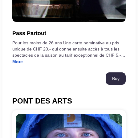
Pass Partout
Pour les moins de 26 ans Une carte nominative au prix
unique de CHF 20.- qui donne ensuite accès à tous les
spectacles de la saison au tarif exceptionnel de CHF 5.-.
(tous les spectacles 25-26 sauf hors les murs) Avantages
More
■ À la Comédie de Genève : 1 visite guidée des coulisses
du théâtre.■ Au MAMCO : 1 visite commentée par cycle
Buy
d’exposition.
PONT DES ARTS